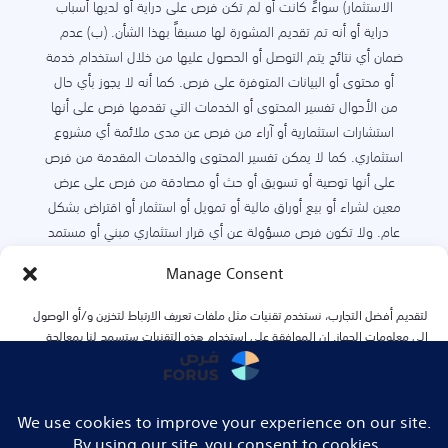
الاستثمار) سواءً كانت أو لم تكن فرص على دراية أو لديها أسباب
دراية أو أنه تم تقديم المشورة لها مسبقاً بهذا الشأن. (ب) عدم
ضمان أي نتائج يتم التوصل أو الحصول عليها من خلال استخدام خدمة
أو محتوى أو البيانات المتوفرة على فرص. كما أنه لا يجوز بأي حال
من الأحوال تفسير المحتوى أو الخدمات التي تقدمها فرص على أنها
استشارات استثمارية أو آراء من فرص عن مدى ملائمة أي مشروع
استثماري. كما لا يمكن تفسير المحتوى والخدمات المقدمة من فرص
على أنها توصية أو تسويق أو حث أو مصادقة من فرص على عرض
معين لشراء أو بيع أوراق مالية أو تمويل أو استثمار أو اقتراض بشكل
عام. ولا تكون فرص مسؤولة عن أي قرار استثماري مبني أو مستمد
من المحتوى أو الخدمات أو النتائج المستمدة أو المتوفرة على فرص.
Manage Consent
كما أن المحتوى المتوفر على فرص هو فقط لأغراض معلوماتية، ولا
يمكن العمل أو الاعتماد عليه وحده دون مشورة قانونيه أو تجارية.
لتقديم أفضل التجارب، نستخدم تقنيات مثل ملفات تعريف الارتباط لتخزين و/أو الوصول
وقد تم جمع الخدمات بناءً على أوضاع سابقة ولا ينبغي الاعتماد
إلى معلومات الجهاز. إن الموافقة على استخدام هذه التقنيات ستسمح لنا بمعالجة
عليها في التنبؤ بالأوضاع المستقبلية. فرص غير مسؤولة تماماً عن أي
البيانات مثل سلوك التصفح أو المعرّفات الفريدة على هذا الموقع. عدم الموافقة أو
سحب الموافقة قد يؤثر سلبًا على بعض الميزات والوظائف
خسائر تتعلق بالمحتوى أو الخدمات المقدمة على فرص والناتجة عن
المسؤولية العقدية أو التقصيرية أو غيرها، سواءً كانت بشكل مباشر
أو غير مباشر بما في ذلك على سبيل المثال لا الحصر: خسارة أرباح أو
Accept