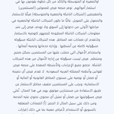
اوالصغيرة او المتوسطة والتأكد من كل خطوة يقومون بها في
استثمار أموالهم. توفر منصة فرص للممولين (المستثمرين)
والمقترضين (الشركات الناشئة والصغيرة والمتوسطة) فرصًا للاستثمار
والحصول على التمويل. غالبًا ما تكون الشركات الناشئة اوالصغيرة في
مراحلها الأولى من دخولها إلى السوق ولا تهدف فرص إلى نشر
معلومات الشركات الناشئة المطروحة للجمهور كتوصية بالاستثمار
ولاتقدم اي ضمانات ضد المخاطر. هذه الشركات الناشئة مسؤولة
مسؤولية كاملة عن أنشطتها ، وإدارة خدماتها وتنمية أعمالها ،
واستخدام الأموال التي حصلت عليها من المستثمرين بشكل صحيح
ومنتظم. فرص ليست مسؤولة عن إدارة الأموال من هذه الشركات
الناشئة. تخضع جميع الإجراءات والأنشطة المنفذة على منصة فرص
لقوانين وأنظمة المملكة العربية السعودية. لا تقدم فرص أي نصيحة
أو ضمان أو توصية على مستوى المخاطر القانونية أو المالية أو
الاستثمارية، ويجب على المستثمرين تخفيف مخاطر الاستثمار عن
طريق الاستفادة من مستشارين موثوق بهم في هذا المجال. تُخلي
فرص مسؤوليتها عن ضمان أو تمثيل أي محتوى تحتوي عليه الخدمة.
ومن ذلك على سبيل المثال لا الحصر: (أ) الضمانات المتعلقة
بالتسويق أو الاستخدام لأغراض معينة بما في ذلك (قرارات